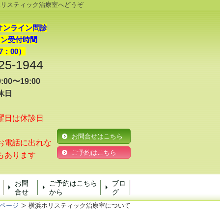
ホリスティック治療室へどうぞ
オンライン問診
イン受付時間
7：00）
25-1944
00〜19:00
休日
曜日は休診日
お問合せはこちら
電話に出れな
ご予約はこちら
もあります
お問
ご予約はこちら
ブロ
合せ
から
グ
ページ
横浜ホリスティック治療室について