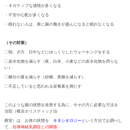
・ネガティブな感情が多くなる
・不安や心配が多くなる
・眠れない人は、夜に腸の働きが盛んになると眠れなくなる
（その対策）
〇朝、夕方、日中などにゆっくりしたウォーキングをする
〇炭水化物を減らす（夜、白米、小麦などの炭水化物を摂らな
い）
〇糖分の量を減らす（砂糖、果糖を減らす）
〇不足していると思われる栄養素を満たす
このような腸の状態を改善する為に、今その方に必要な方法を
当院（横浜ホリスティック治
療室）は、お体の状態を
キネシオロジー
という方法でお調べし
て、
自律神経失調症との関係