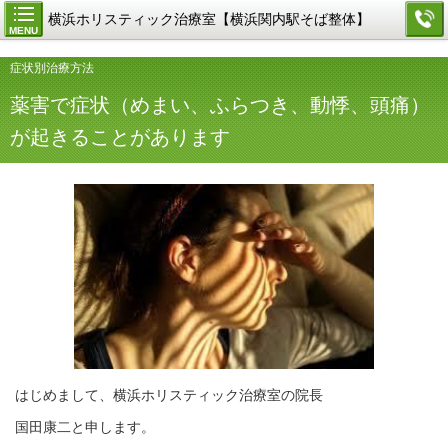
横浜ホリスティック治療室【横浜関内駅そば整体】
MENU
症状別治療方法
薬害で症状（めまい、ふらつき、動悸、頭痛）
が起きることがあります
はじめまして、横浜ホリスティック治療室の院長
国田康二と申します。