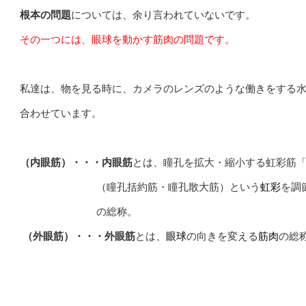
根本
の問題
については、余り言われていないです。
その一つには、眼球を動かす筋肉の問題です。
私達は、物を見る時に、カメラのレンズのような働きをする
合わせています。
（内眼筋）・・・
内眼筋
とは、瞳孔を拡大・縮小する虹彩筋
（瞳孔括約筋・瞳孔散大筋）という
虹彩
を調
の総称。
（外眼筋）・・・外眼筋
とは、
眼球
の向きを変える
筋肉
の総