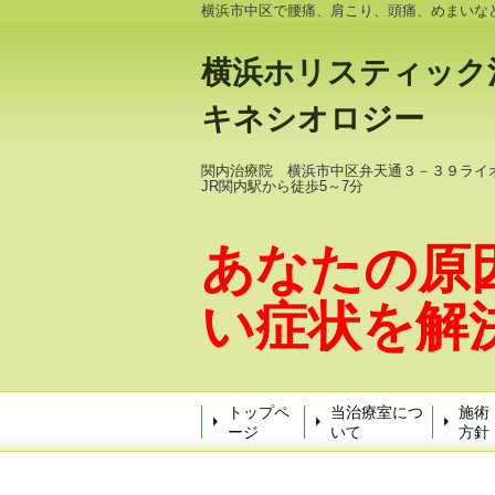
横浜市中区で腰痛、肩こり、頭痛、めまいな
横浜ホリスティック
キネシオロジー
関内治療院 横浜市中区弁天通３－３９ライ
JR関内駅から徒歩5～7分
あなたの原
い症状を解
トップペ
当治療室につ
施術
ージ
いて
方針