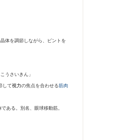
水晶体を調節しながら、ピントを
「こうさいきん」
節して
視力
の焦点を合わせる
筋肉
称である。別名、眼球移動筋。