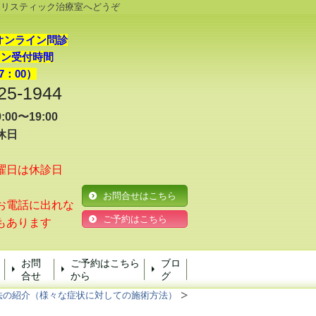
ホリスティック治療室へどうぞ
オンライン問診
イン受付時間
7：00）
25-1944
00〜19:00
休日
曜日は休診日
お問合せはこちら
電話に出れな
ご予約はこちら
もあります
お問
ご予約はこちら
ブロ
合せ
から
グ
法の紹介（様々な症状に対しての施術方法）