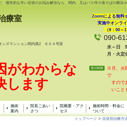
ど、慢性的な辛い症状のお悩み解決なら、関内、又はバス停小港そばの横浜
Zoomによる無料
治療
室
実施中オンラ
（9：00～1
090-61
オンズマンション関内第2 ６０４号室
水～日 9:
月・火定
因がわからな
※月、火
受付時間
で
決します
すのでお
いこと
施術
院長ごあい
院概要・アク
施術時間・料金に
案内
さつ
セス
ついて
トップページ
症状別治療方