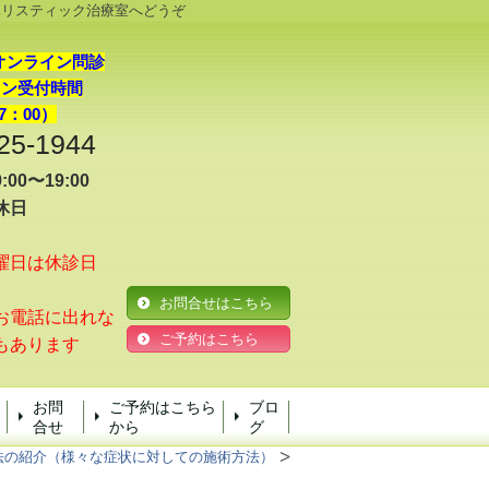
ホリスティック治療室へどうぞ
オンライン問診
イン受付時間
7：00）
25-1944
00〜19:00
休日
曜日は休診日
お問合せはこちら
電話に出れな
ご予約はこちら
もあります
お問
ご予約はこちら
ブロ
合せ
から
グ
法の紹介（様々な症状に対しての施術方法）