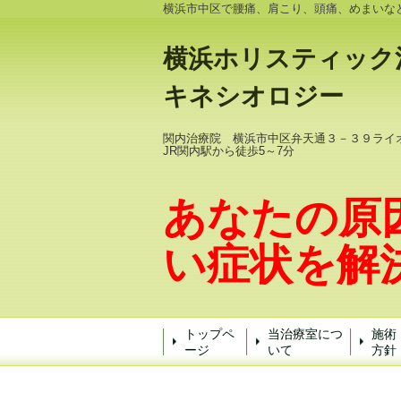
横浜市中区で腰痛、肩こり、頭痛、めまいな
横浜ホリスティック
キネシオロジー
関内治療院 横浜市中区弁天通３－３９ライ
JR関内駅から徒歩5～7分
あなたの原
い症状を解
トップペ
当治療室につ
施術
ージ
いて
方針