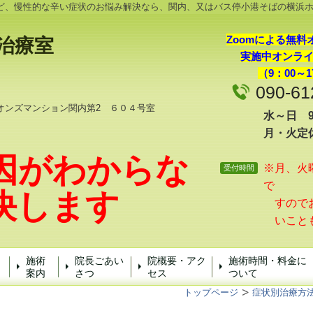
ど、慢性的な辛い症状のお悩み解決なら、関内、又はバス停小港そばの横浜
Zoomによる無料
治療
室
実施中オンラ
（9：00～1
090-61
オンズマンション関内第2 ６０４号室
水～日 9:
月・火定
因がわからな
※月、火
受付時間
で
決します
すのでお
いこと
施術
院長ごあい
院概要・アク
施術時間・料金に
案内
さつ
セス
ついて
トップページ
症状別治療方