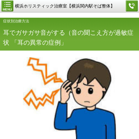
横浜ホリスティック治療室【横浜関内駅そば整体】
MENU
症状別治療方法
耳でガサガサ音がする（音の聞こえ方が過敏症
状 「耳の異常の症例」