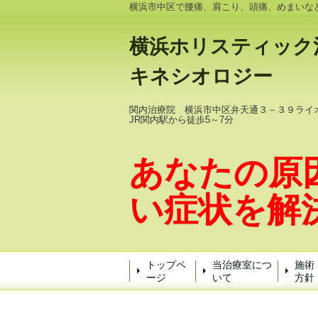
横浜市中区で腰痛、肩こり、頭痛、めまいな
横浜ホリスティック
キネシオロジー
関内治療院 横浜市中区弁天通３－３９ライ
JR関内駅から徒歩5～7分
あなたの原
い症状を解
トップペ
当治療室につ
施術
ージ
いて
方針