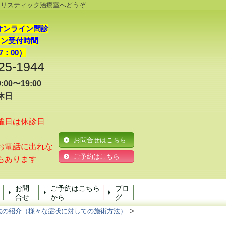
ホリスティック治療室へどうぞ
オンライン問診
イン受付時間
7：00）
25-1944
00〜19:00
休日
曜日は休診日
お問合せはこちら
電話に出れな
ご予約はこちら
もあります
お問
ご予約はこちら
ブロ
合せ
から
グ
法の紹介（様々な症状に対しての施術方法）