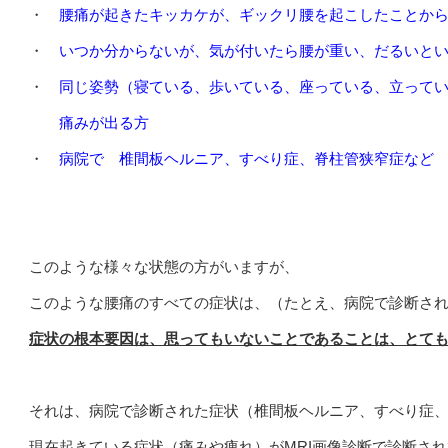
・
腰痛が起きたキッカケが、ギックリ腰を起こしたことか
・
いつか分からないが、気が付いたら腰が重い、だるいと
・
同じ姿勢（寝ている、歩いている、座っている、立って
痛みが出る方
・
病院で 椎間板ヘルニア、すべり症、脊柱管狭窄症など
このような様々な状態の方がいますが、
このような腰痛のすべての症状は、
（たとえ、病院で診断さ
症状の根本要因は、思ってもいないことであることは、とて
それは、病院で診断された症状（椎間板ヘルニア、すべり症
現在起きている症状（痛みや痺れ）が
MRI
画像診断で診断され