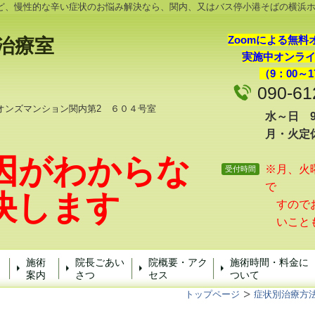
ど、慢性的な辛い症状のお悩み解決なら、関内、又はバス停小港そばの横浜
Zoomによる無料
治療
室
実施中オンラ
（9：00～1
090-61
オンズマンション関内第2 ６０４号室
水～日 9:
月・火定
因がわからな
※月、火
受付時間
で
決します
すのでお
いこと
施術
院長ごあい
院概要・アク
施術時間・料金に
案内
さつ
セス
ついて
トップページ
症状別治療方