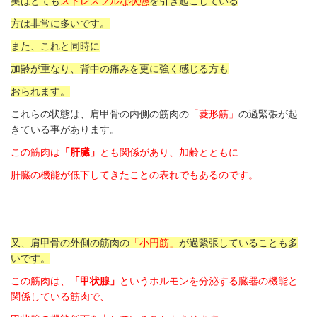
実はとても
ストレスフルな状態
を引き起こしている
方は非常に多いです。
また、これと同時に
加齢が重なり、背中の痛みを更に強く感じる方も
おられます。
これらの状態は、肩甲骨の内側の筋肉の
「菱形筋」
の過緊張が起
きている事があります。
この筋肉は
「肝臓」
とも関係があり、加齢とともに
肝臓の機能が低下してきたことの表れでもあるのです。
又、肩甲骨の外側の筋肉の
「小円筋」
が過緊張していることも多
いです。
この筋肉は、
「甲状腺」
というホルモンを分泌する臓器の機能と
関係している筋肉で、