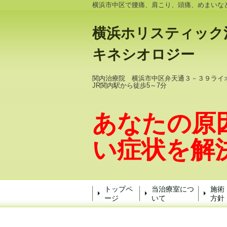
横浜市中区で腰痛、肩こり、頭痛、めまいな
横浜ホリスティック
キネシオロジー
関内治療院 横浜市中区弁天通３－３９ライ
JR関内駅から徒歩5～7分
あなたの原
い症状を解
トップペ
当治療室につ
施術
ージ
いて
方針