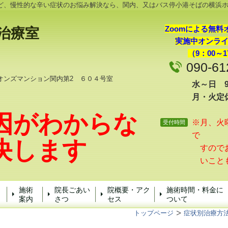
ど、慢性的な辛い症状のお悩み解決なら、関内、又はバス停小港そばの横浜
Zoomによる無料
治療
室
実施中オンラ
（9：00～1
090-61
オンズマンション関内第2 ６０４号室
水～日 9:
月・火定
因がわからな
※月、火
受付時間
で
決します
すのでお
いこと
施術
院長ごあい
院概要・アク
施術時間・料金に
案内
さつ
セス
ついて
トップページ
症状別治療方