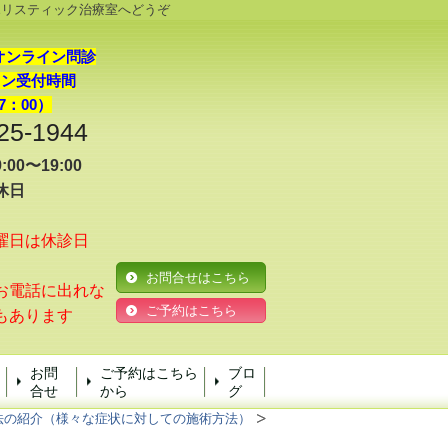
ホリスティック治療室へどうぞ
オンライン問診
イン受付時間
7：00）
25-1944
00〜19:00
休日
曜日は休診日
お問合せはこちら
電話に出れな
ご予約はこちら
もあります
お問
ご予約はこちら
ブロ
合せ
から
グ
法の紹介（様々な症状に対しての施術方法）